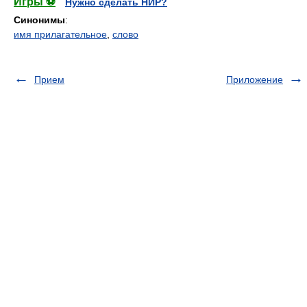
Игры ⚽
Нужно сделать НИР?
Синонимы
:
имя прилагательное
,
слово
Прием
Приложение