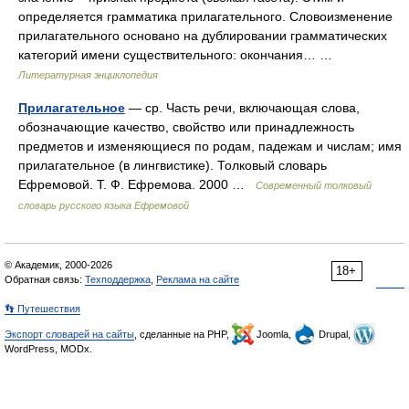
определяется грамматика прилагательного. Словоизменение
прилагательного основано на дублировании грамматических
категорий имени существительного: окончания… …
Литературная энциклопедия
Прилагательное
— ср. Часть речи, включающая слова,
обозначающие качество, свойство или принадлежность
предметов и изменяющиеся по родам, падежам и числам; имя
прилагательное (в лингвистике). Толковый словарь
Ефремовой. Т. Ф. Ефремова. 2000 …
Современный толковый
словарь русского языка Ефремовой
© Академик, 2000-2026
18+
Обратная связь:
Техподдержка
,
Реклама на сайте
👣 Путешествия
Экспорт словарей на сайты
, сделанные на PHP,
Joomla,
Drupal,
WordPress, MODx.