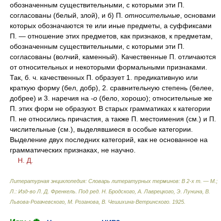
обозначенным существительными, с которыми эти П.
согласованы (белый, злой), и б) П.
относительные
, основами
которых обозначаются те или иные предметы, а суффиксами
П. — отношение этих предметов, как признаков, к предметам,
обозначенным существительными, с которыми эти П.
согласованы (волчий, каменный). Качественные П. отличаются
от относительных и некоторыми формальными признаками.
Так, б. ч. качественных П. образует 1. предикативную или
краткую форму (бел, добр), 2. сравнительную степень (белее,
добрее) и 3. наречия на
-о
(бело, хорошо); относительные же
П. этих форм не образуют. В старых грамматиках к категории
П. не относились причастия, а также П. местоимения (см.) и П.
числительные (см.), выделявшиеся в особые категории.
Выделение двух последних категорий, как не основанное на
грамматических признаках, не научно.
Н. Д.
Литературная энциклопедия: Словарь литературных терминов: В 2-х т. — М.;
Л.: Изд-во Л. Д. Френкель
.
Под ред. Н. Бродского, А. Лаврецкого, Э. Лунина, В.
Львова-Рогачевского, М. Розанова, В. Чешихина-Ветринского
.
1925
.