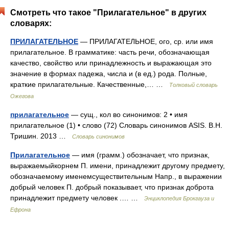
Смотреть что такое "Прилагательное" в других
словарях:
ПРИЛАГАТЕЛЬНОЕ
— ПРИЛАГАТЕЛЬНОЕ, ого, ср. или имя
прилагательное. В грамматике: часть речи, обозначающая
качество, свойство или принадлежность и выражающая это
значение в формах падежа, числа и (в ед.) рода. Полные,
краткие прилагательные. Качественные,… …
Толковый словарь
Ожегова
прилагательное
— сущ., кол во синонимов: 2 • имя
прилагательное (1) • слово (72) Словарь синонимов ASIS. В.Н.
Тришин. 2013 …
Словарь синонимов
Прилагательное
— имя (грамм.) обозначает, что признак,
выражаемыйкорнем П. имени, принадлежит другому предмету,
обозначаемому именемсуществительным Напр., в выражении
добрый человек П. добрый показывает, что признак доброта
принадлежит предмету человек .… …
Энциклопедия Брокгауза и
Ефрона