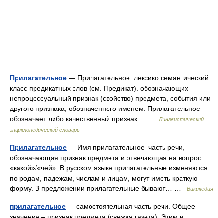
Прилагательное
— Прилагательное лексико семантический
класс предикатных слов (см. Предикат), обозначающих
непроцессуальный признак (свойство) предмета, события или
другого признака, обозначенного именем. Прилагательное
обозначает либо качественный признак… …
Лингвистический
энциклопедический словарь
Прилагательное
— Имя прилагательное часть речи,
обозначающая признак предмета и отвечающая на вопрос
«какой»/«чей». В русском языке прилагательные изменяются
по родам, падежам, числам и лицам, могут иметь краткую
форму. В предложении прилагательные бывают… …
Википедия
прилагательное
— самостоятельная часть речи. Общее
значение – признак предмета (свежая газета). Этим и